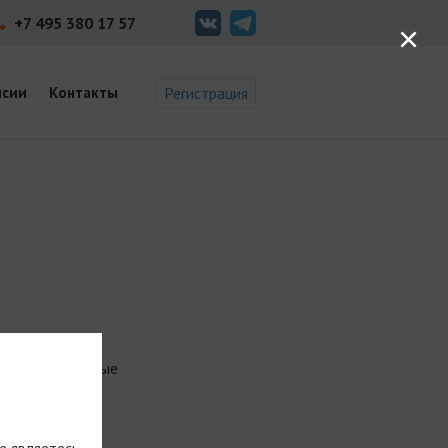
+7 495 380 17 57
×
нсии
Контакты
Регистрация
ать завершенные
е являетесь